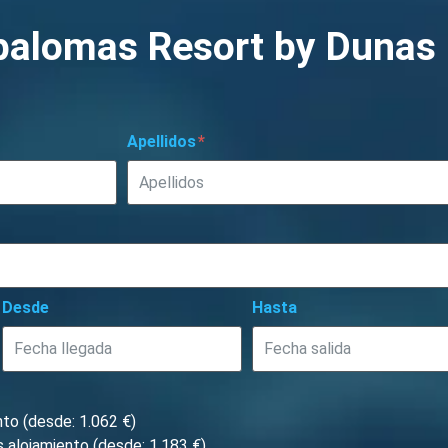
palomas Resort by Dunas
Apellidos
Desde
Hasta
nto (desde: 1.062 €)
 alojamiento (desde: 1.183 €)